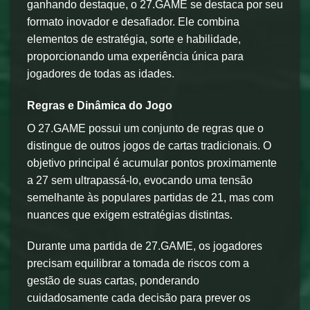
ganhando destaque, o 27.GAME se destaca por seu
formato inovador e desafiador. Ele combina
elementos de estratégia, sorte e habilidade,
proporcionando uma experiência única para
jogadores de todas as idades.
Regras e Dinâmica do Jogo
O 27.GAME possui um conjunto de regras que o
distingue de outros jogos de cartas tradicionais. O
objetivo principal é acumular pontos proximamente
a 27 sem ultrapassá-lo, evocando uma tensão
semelhante às populares partidas de 21, mas com
nuances que exigem estratégias distintas.
Durante uma partida de 27.GAME, os jogadores
precisam equilibrar a tomada de riscos com a
gestão de suas cartas, ponderando
cuidadosamente cada decisão para prever os