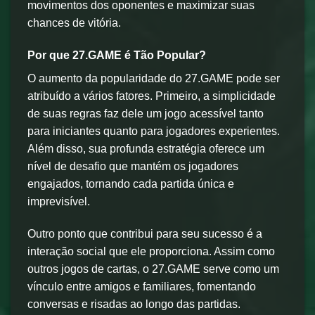
movimentos dos oponentes e maximizar suas
chances de vitória.
Por que 27.GAME é Tão Popular?
O aumento da popularidade do 27.GAME pode ser
atribuído a vários fatores. Primeiro, a simplicidade
de suas regras faz dele um jogo acessível tanto
para iniciantes quanto para jogadores experientes.
Além disso, sua profunda estratégia oferece um
nível de desafio que mantém os jogadores
engajados, tornando cada partida única e
imprevisível.
Outro ponto que contribui para seu sucesso é a
interação social que ele proporciona. Assim como
outros jogos de cartas, o 27.GAME serve como um
vínculo entre amigos e familiares, fomentando
conversas e risadas ao longo das partidas.