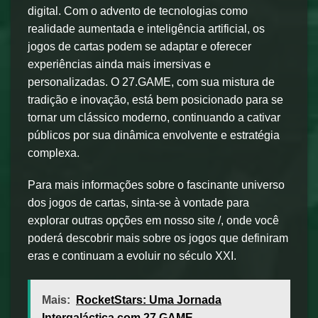
digital. Com o advento de tecnologias como
realidade aumentada e inteligência artificial, os
jogos de cartas podem se adaptar e oferecer
experiências ainda mais imersivas e
personalizadas. O 27.GAME, com sua mistura de
tradição e inovação, está bem posicionado para se
tornar um clássico moderno, continuando a cativar
públicos por sua dinâmica envolvente e estratégia
complexa.
Para mais informações sobre o fascinante universo
dos jogos de cartas, sinta-se à vontade para
explorar outras opções em nosso site /, onde você
poderá descobrir mais sobre os jogos que definiram
eras e continuam a evoluir no século XXI.
Mais:
RocketStars: Uma Jornada
Intergaláctica com 27.GAME