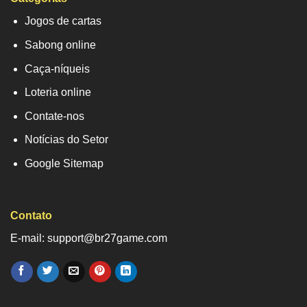
Jogos de cartas
Sabong online
Caça-níqueis
Loteria online
Contate-nos
Notícias do Setor
Google Sitemap
Contato
E-mail: support@br27game.com