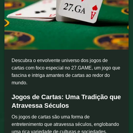
Descubra o envolvente universo dos jogos de
cartas com foco especial no 27.GAME, um jogo que
fascina e intriga amantes de cartas ao redor do
mundo.
Jogos de Cartas: Uma Tradição que
Atravessa Séculos
Os jogos de cartas são uma forma de
entretenimento que atravessa séculos, englobando
uma rica variedade de culturas e sociedades.