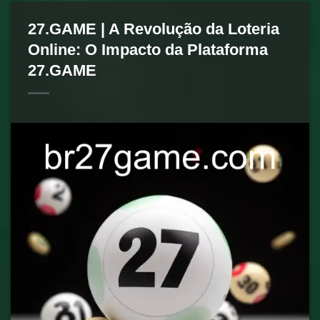
27.GAME | A Revolução da Loteria
Online: O Impacto da Plataforma
27.GAME