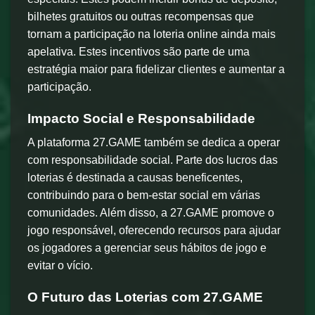
bilhetes gratuitos ou outras recompensas que
tornam a participação na loteria online ainda mais
apelativa. Estes incentivos são parte de uma
estratégia maior para fidelizar clientes e aumentar a
participação.
Impacto Social e Responsabilidade
A plataforma 27.GAME também se dedica a operar
com responsabilidade social. Parte dos lucros das
loterias é destinada a causas beneficentes,
contribuindo para o bem-estar social em várias
comunidades. Além disso, a 27.GAME promove o
jogo responsável, oferecendo recursos para ajudar
os jogadores a gerenciar seus hábitos de jogo e
evitar o vício.
O Futuro das Loterias com 27.GAME