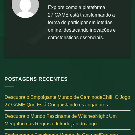
Explore como a plataforma
27.GAME está transformando a
forma de participar em loterias
online, destacando inovações e
características essenciais.
POSTAGENS RECENTES
Descubra o Empolgante Mundo de CaminodeChili: O Jogo
27.GAME Que Está Conquistando os Jogadores
Descubra o Mundo Fascinante de WitchesNight: Um
Mergulho nas Regras e Introdução do Jogo