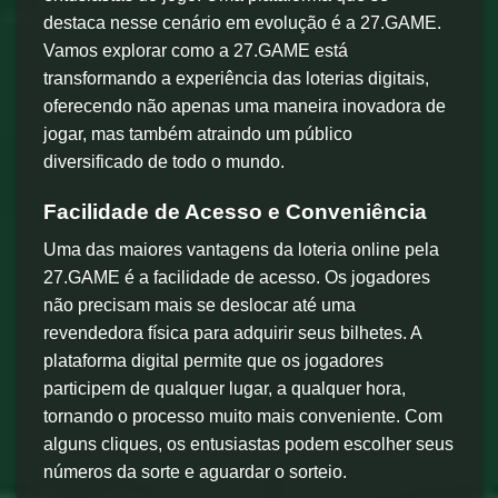
destaca nesse cenário em evolução é a 27.GAME.
Vamos explorar como a 27.GAME está
transformando a experiência das loterias digitais,
oferecendo não apenas uma maneira inovadora de
jogar, mas também atraindo um público
diversificado de todo o mundo.
Facilidade de Acesso e Conveniência
Uma das maiores vantagens da loteria online pela
27.GAME é a facilidade de acesso. Os jogadores
não precisam mais se deslocar até uma
revendedora física para adquirir seus bilhetes. A
plataforma digital permite que os jogadores
participem de qualquer lugar, a qualquer hora,
tornando o processo muito mais conveniente. Com
alguns cliques, os entusiastas podem escolher seus
números da sorte e aguardar o sorteio.