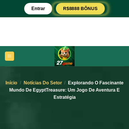
Pular
R$8888 BÔNUS
Entrar
para
o
conteúdo
Início
/
Notícias Do Setor
/
Explorando O Fascinante
Mundo De EgyptTreasure: Um Jogo De Aventura E
Estratégia