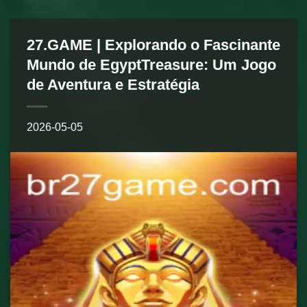
27.GAME | Explorando o Fascinante
Mundo de EgyptTreasure: Um Jogo
de Aventura e Estratégia
2026-05-05