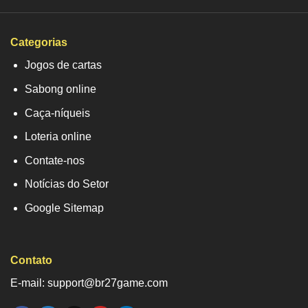
Categorias
Jogos de cartas
Sabong online
Caça-níqueis
Loteria online
Contate-nos
Notícias do Setor
Google Sitemap
Contato
E-mail: support@br27game.com