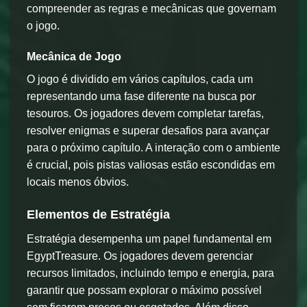
compreender as regras e mecânicas que governam
o jogo.
Mecânica de Jogo
O jogo é dividido em vários capítulos, cada um
representando uma fase diferente na busca por
tesouros. Os jogadores devem completar tarefas,
resolver enigmas e superar desafios para avançar
para o próximo capítulo. A interação com o ambiente
é crucial, pois pistas valiosas estão escondidas em
locais menos óbvios.
Elementos de Estratégia
Estratégia desempenha um papel fundamental em
EgyptTreasure. Os jogadores devem gerenciar
recursos limitados, incluindo tempo e energia, para
garantir que possam explorar o máximo possível