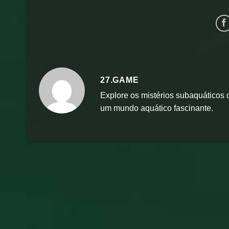
27.GAME
Explore os mistérios subaquáticos
um mundo aquático fascinante.