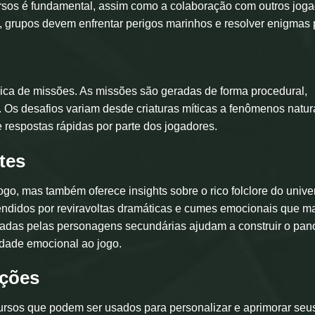
cursos é fundamental, assim como a colaboração com outros jog
, grupos devem enfrentar perigos marinhos e resolver enigmas 
mica de missões. As missões são geradas de forma procedural,
 Os desafios variam desde criaturas míticas a fenômenos natur
respostas rápidas por parte dos jogadores.
tes
o, mas também oferece insights sobre o rico folclore do unive
endidos por reviravoltas dramáticas e cumes emocionais que 
ontadas pelas personagens secundárias ajudam a construir o pan
dade emocional ao jogo.
ações
rsos que podem ser usados para personalizar e aprimorar seu