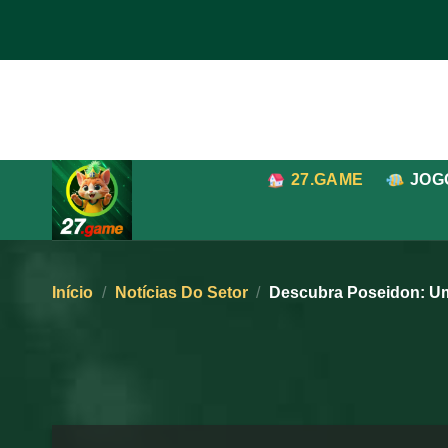
Pular
para
o
conteúdo
27.GAME
JOG
Início
/
Notícias Do Setor
/
Descubra Poseidon: U