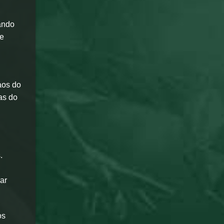
ando
de
aos do
as do
.
ar
os