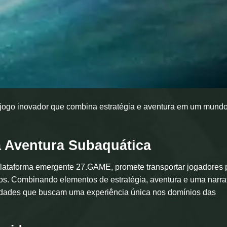
 jogo inovador que combina estratégia e aventura em um mund
 Aventura Subaquática
lataforma emergente 27.GAME, promete transportar jogadores 
os. Combinando elementos de estratégia, aventura e uma narra
 idades que buscam uma experiência única nos domínios das