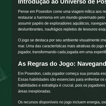
Introdução ao Universo de Po
Pense em Poseidon como uma viagem mítica aos rein
restaurar a harmonia em um mundo governado pelo d
assumir papéis de exploradores aquáticos, navegand
deslumbrantes, naufrágios repletos de tesouros es
O jogo se destaca por seu ambiente visualmente ime
mar. Uma das características mais atrativas do jogo
jogador, transformando cada jogada em uma experiê
As Regras do Jogo: Navegand
Em Poseidon, cada jogador começa sua jornada esco
Essas habilidades são essenciais para enfrentar os 
habilidades e estratégia é crucial, pois os jogadores
áreas inexploradas.
Os recursos disponíveis no jogo incluem energia, ox