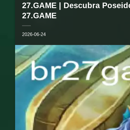
27.GAME | Descubra Poseid
27.GAME
2026-06-24