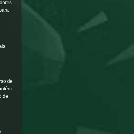
adores
para
ais
rso de
mantêm
o de
s