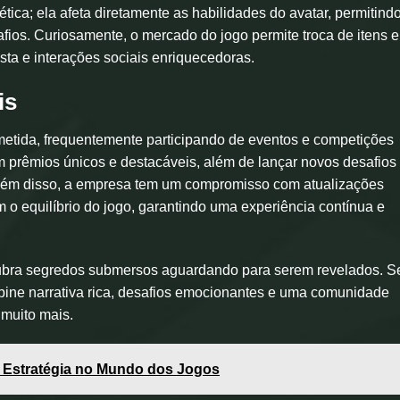
ica; ela afeta diretamente as habilidades do avatar, permitind
fios. Curiosamente, o mercado do jogo permite troca de itens e
ta e interações sociais enriquecedoras.
is
etida, frequentemente participando de eventos e competições
prêmios únicos e destacáveis, além de lançar novos desafios
Além disso, a empresa tem um compromisso com atualizações
 o equilíbrio do jogo, garantindo uma experiência contínua e
bra segredos submersos aguardando para serem revelados. S
ine narrativa rica, desafios emocionantes e uma comunidade
 muito mais.
e Estratégia no Mundo dos Jogos