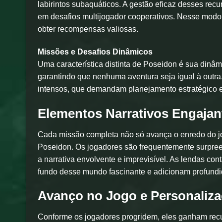
labirintos subaquáticos. A gestão eficaz desses re
em desafios multijogador cooperativos. Nesse modo
obter recompensas valiosas.
Missões e Desafios Dinâmicos
Uma característica distinta de Poseidon é sua dinâ
garantindo que nenhuma aventura seja igual à outra.
intensos, que demandam planejamento estratégico e 
Elementos Narrativos Engajan
Cada missão completa não só avança o enredo do jog
Poseidon. Os jogadores são frequentemente surpre
a narrativa envolvente e imprevisível. As lendas c
fundo desse mundo fascinante e adicionam profundi
Avanço no Jogo e Personaliz
Conforme os jogadores progridem, eles ganham recu