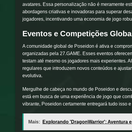
avatares. Essa personalização não é meramente estét
abordagens criativas e inovadoras para superar desa
jogadores, incentivando uma economia de jogo robus
Eventos e Competições Globa
A comunidade global de Poseidon é ativa e comprom
organizadas pela 27.GAME. Esses eventos oferecem 
testam até mesmo os jogadores mais experientes. 
regulares que introduzem novos conteúdos e ajustam
evolutiva.
Mergulhe de cabeça no mundo de Poseidon e descu
está em busca de uma experiência de jogo que comb
vibrante, Poseidon certamente entregará tudo isso e
Mais:
Explorando 'DragonWarrior': Aventura 