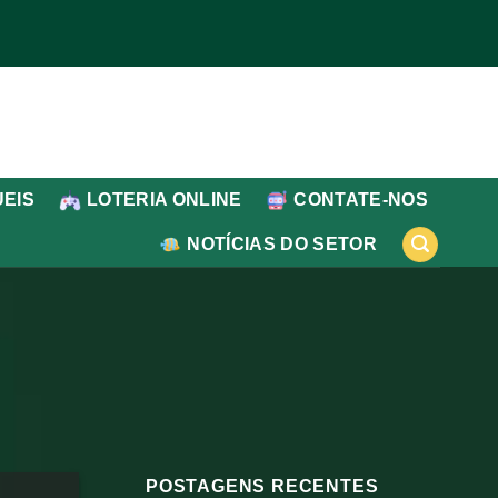
UEIS
LOTERIA ONLINE
CONTATE-NOS
NOTÍCIAS DO SETOR
POSTAGENS RECENTES