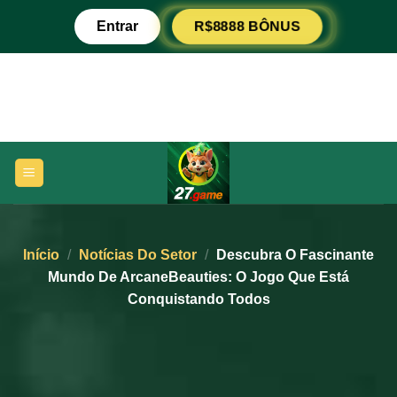
Pular
Entrar
R$8888 BÔNUS
para
o
conteúdo
Início
/
Notícias Do Setor
/
Descubra O Fascinante
Mundo De ArcaneBeauties: O Jogo Que Está
Conquistando Todos