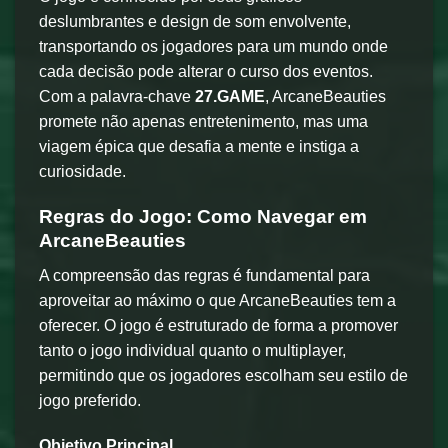
deslumbrantes e design de som envolvente,
transportando os jogadores para um mundo onde
cada decisão pode alterar o curso dos eventos.
Com a palavra-chave
27.GAME
, ArcaneBeauties
promete não apenas entretenimento, mas uma
viagem épica que desafia a mente e instiga a
curiosidade.
Regras do Jogo: Como Navegar em
ArcaneBeauties
A compreensão das regras é fundamental para
aproveitar ao máximo o que ArcaneBeauties tem a
oferecer. O jogo é estruturado de forma a promover
tanto o jogo individual quanto o multiplayer,
permitindo que os jogadores escolham seu estilo de
jogo preferido.
Objetivo Principal