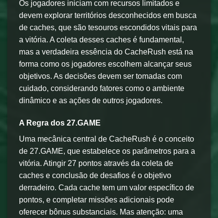
Os jogadores iniciam com recursos limitados e
devem explorar territórios desconhecidos em busca
de caches, que são tesouros escondidos vitais para
a vitória. A coleta desses caches é fundamental,
mas a verdadeira essência do CacheRush está na
forma como os jogadores escolhem alcançar seus
objetivos. As decisões devem ser tomadas com
cuidado, considerando fatores como o ambiente
dinâmico e as ações de outros jogadores.
A Regra dos 27.GAME
Uma mecânica central de CacheRush é o conceito
de 27.GAME, que estabelece os parâmetros para a
vitória. Atingir 27 pontos através da coleta de
caches e conclusão de desafios é o objetivo
derradeiro. Cada cache tem um valor específico de
pontos, e completar missões adicionais pode
oferecer bônus substanciais. Mas atenção: uma