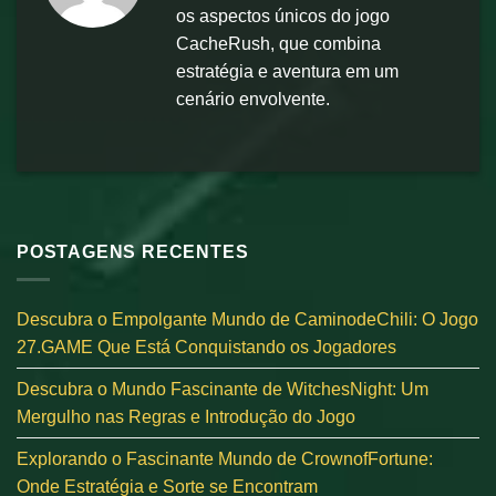
os aspectos únicos do jogo
CacheRush, que combina
estratégia e aventura em um
cenário envolvente.
POSTAGENS RECENTES
Descubra o Empolgante Mundo de CaminodeChili: O Jogo
27.GAME Que Está Conquistando os Jogadores
Descubra o Mundo Fascinante de WitchesNight: Um
Mergulho nas Regras e Introdução do Jogo
Explorando o Fascinante Mundo de CrownofFortune:
Onde Estratégia e Sorte se Encontram