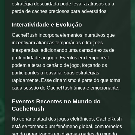
estratégia descuidada pode levar a atrasos ou a
perda de caches preciosos para adversários.
Interatividade e Evolução
CacheRush incorpora elementos interativos que
incentivam alianças temporárias e traições
inesperadas, adicionando uma camada extra de
profundidade ao jogo. Eventos em tempo real
podem alterar o cenário de jogo, forçando os
participantes a reavaliar suas estratégias
rapidamente. Esse dinamismo é parte do que torna
cada sessão de CacheRush única e emocionante.
Eventos Recentes no Mundo do
CacheRush
No cenário atual dos jogos eletrônicos, CacheRush
está se tornando um fenômeno global, com torneios
sendo organizados em diversas partes do mundo.