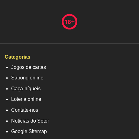
Categorias
Jogos de cartas
Sabong online
Caça-níqueis
Loteria online
Contate-nos
Notícias do Setor
Google Sitemap