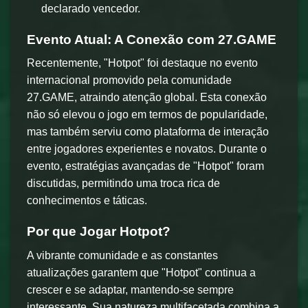
declarado vencedor.
Evento Atual: A Conexão com 27.GAME
Recentemente, "Hotpot" foi destaque no evento
internacional promovido pela comunidade
27.GAME, atraindo atenção global. Esta conexão
não só elevou o jogo em termos de popularidade,
mas também serviu como plataforma de interação
entre jogadores experientes e novatos. Durante o
evento, estratégias avançadas de "Hotpot" foram
discutidas, permitindo uma troca rica de
conhecimentos e táticas.
Por que Jogar Hotpot?
A vibrante comunidade e as constantes
atualizações garantem que "Hotpot" continua a
crescer e se adaptar, mantendo-se sempre
interessante. Sua natureza multifacetada combina a