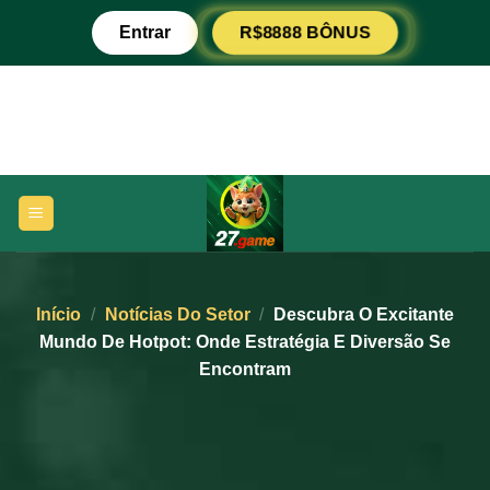
Pular
R$8888 BÔNUS
Entrar
para
o
conteúdo
Início
/
Notícias Do Setor
/
Descubra O Excitante
Mundo De Hotpot: Onde Estratégia E Diversão Se
Encontram