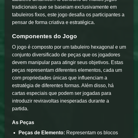
tradicionais que se baseiam exclusivamente em
tabuleiros fixos, este jogo desafia os participantes a
pensar de forma criativa e estratégica.
Componentes do Jogo
O jogo é composto por um tabuleiro hexagonal e um
conjunto diversificado de peças que os jogadores
devem manipular para atingir seus objetivos. Estas
peças representam diferentes elementos, cada um
com propriedades únicas que influenciam a
estratégia de diferentes formas. Além disso, há
cartas especiais que podem ser jogadas para
introduzir reviravoltas inesperadas durante a
partida.
As Peças
Peças de Elemento:
Representam os blocos