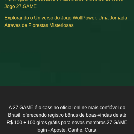
Jogo 27.GAME
Explorando o Universo do Jogo WolfPower: Uma Jornada
Através de Florestas Misteriosas
A 27 GAME é o cassino oficial online mais confiável do
Brasil, oferecendo registro bônus de boas-vindas de até
R$ 100 + 100 giros grátis para novos membros.27 GAME
login - Aposte. Ganhe. Curta.