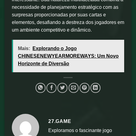
necessidade de planejamento estratégico com as
surpresas proporcionadas por suas cartas e
elementos, desafiando a destreza dos jogadores em
um ambiente competitivo e dinâmico.
Mais:
Explorando o Jogo
CHINESENEWYEARMOREWAYS: Um Novo
Horizonte de Diversão
27.GAME
Exploramos o fascinante jogo