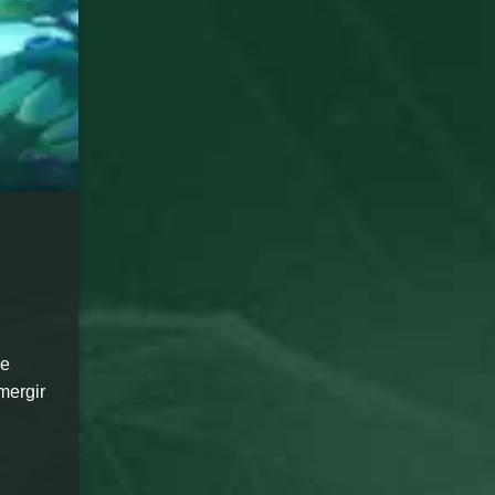
de
mergir