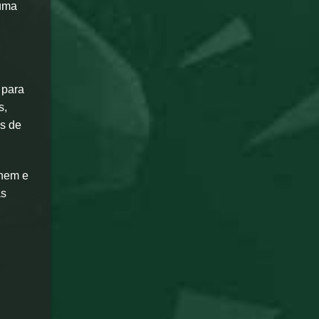
 uma
 para
s,
as de
onem e
as