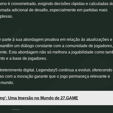
turno é cronometrado, exigindo decisões rápidas e calculadas d
amada adicional de desafio, especialmente em partidas mais
plexas.
 parte à sua abordagem proativa em relação às atualizações e
mantêm um diálogo constante com a comunidade de jogadores,
mente. Esta abordagem não só melhora a jogabilidade como ta
nto e a base de jogadores.
retenimento digital, Legendary5 continua a evoluir, oferecend
so com a inovação garante que o jogo permaneça relevante e
o mundo.
ing': Uma Imersão no Mundo de 27.GAME