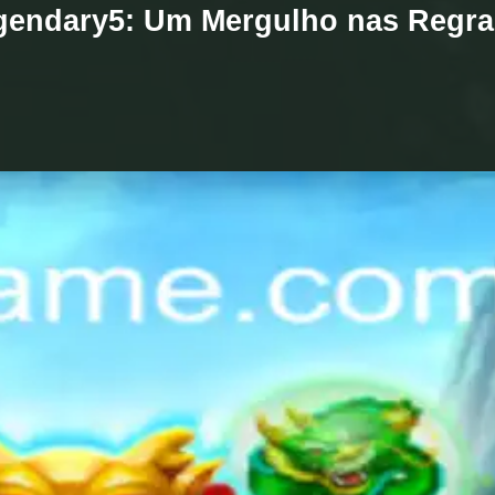
endary5: Um Mergulho nas Regra