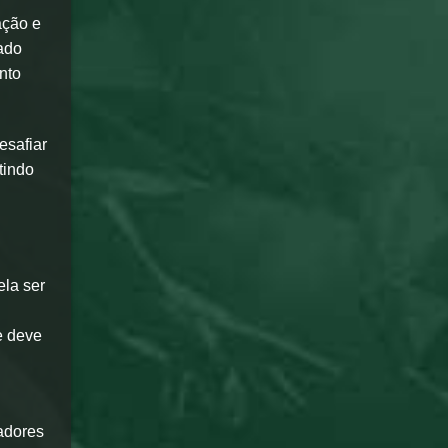
ação e
cado
nto
esafiar
tindo
ela ser
e deve
gadores