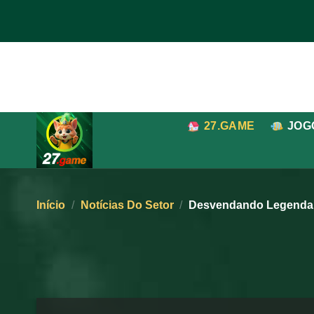
Pular
para
o
conteúdo
27.GAME
JOG
Início
/
Notícias Do Setor
/
Desvendando Legendary