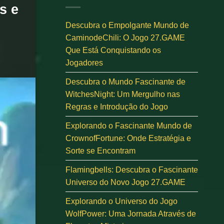
s e
Descubra o Empolgante Mundo de
CaminodeChili: O Jogo 27.GAME
Que Está Conquistando os
Jogadores
Descubra o Mundo Fascinante de
WitchesNight: Um Mergulho nas
Regras e Introdução do Jogo
Explorando o Fascinante Mundo de
CrownofFortune: Onde Estratégia e
Sorte se Encontram
Flamingbells: Descubra o Fascinante
Universo do Novo Jogo 27.GAME
Explorando o Universo do Jogo
WolfPower: Uma Jornada Através de