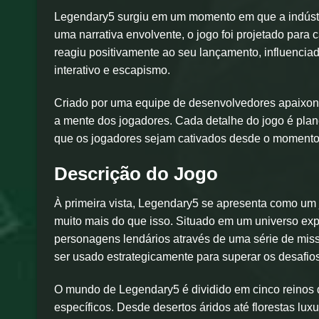
Legendary5 surgiu em um momento em que a indústri
uma narrativa envolvente, o jogo foi projetado para
reagiu positivamente ao seu lançamento, influenci
interativo e escapismo.
Criado por uma equipe de desenvolvedores apaixon
a mente dos jogadores. Cada detalhe do jogo é plan
que os jogadores sejam cativados desde o momento
Descrição do Jogo
À primeira vista, Legendary5 se apresenta como um 
muito mais do que isso. Situado em um universo expa
personagens lendários através de uma série de mi
ser usado estrategicamente para superar os desafios
O mundo de Legendary5 é dividido em cinco reinos di
específicos. Desde desertos áridos até florestas lu