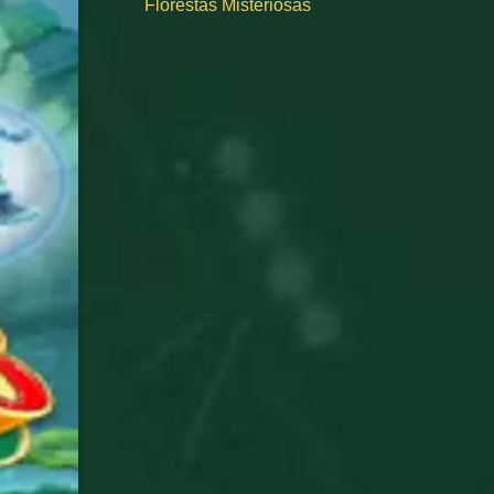
Florestas Misteriosas