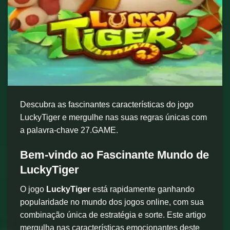
Descubra as fascinantes características do jogo
LuckyTiger e mergulhe nas suas regras únicas com
a palavra-chave 27.GAME.
Bem-vindo ao Fascinante Mundo de
LuckyTiger
O jogo
LuckyTiger
está rapidamente ganhando
popularidade no mundo dos jogos online, com sua
combinação única de estratégia e sorte. Este artigo
mergulha nas características emocionantes deste