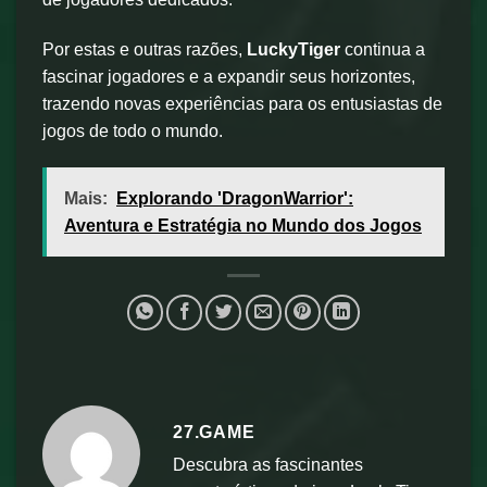
Por estas e outras razões,
LuckyTiger
continua a
fascinar jogadores e a expandir seus horizontes,
trazendo novas experiências para os entusiastas de
jogos de todo o mundo.
Mais:
Explorando 'DragonWarrior':
Aventura e Estratégia no Mundo dos Jogos
27.GAME
Descubra as fascinantes