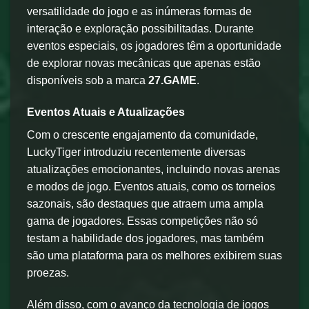
versatilidade do jogo e as inúmeras formas de
interação e exploração possibilitadas. Durante
eventos especiais, os jogadores têm a oportunidade
de explorar novas mecânicas que apenas estão
disponíveis sob a marca
27.GAME
.
Eventos Atuais e Atualizações
Com o crescente engajamento da comunidade,
LuckyTiger introduziu recentemente diversas
atualizações emocionantes, incluindo novas arenas
e modos de jogo. Eventos atuais, como os torneios
sazonais, são destaques que atraem uma ampla
gama de jogadores. Essas competições não só
testam a habilidade dos jogadores, mas também
são uma plataforma para os melhores exibirem suas
proezas.
Além disso, com o avanço da tecnologia de jogos