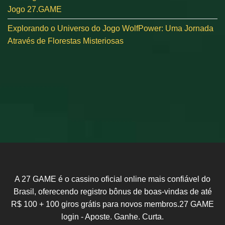
Jogo 27.GAME
Explorando o Universo do Jogo WolfPower: Uma Jornada
Através de Florestas Misteriosas
A 27 GAME é o cassino oficial online mais confiável do
Brasil, oferecendo registro bônus de boas-vindas de até
R$ 100 + 100 giros grátis para novos membros.27 GAME
login - Aposte. Ganhe. Curta.