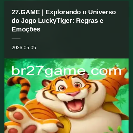
27.GAME | Explorando o Universo
do Jogo LuckyTiger: Regras e
Emoções
2026-05-05