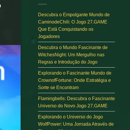
o
Descubra o Empolgante Mundo de
CaminodeChili: O Jogo 27.GAME
Que Está Conquistando os
Jogadores
Descubra o Mundo Fascinante de
WitchesNight: Um Mergulho nas
Regras e Introdução do Jogo
Explorando o Fascinante Mundo de
CrownofFortune: Onde Estratégia e
Sorte se Encontram
Flamingbells: Descubra o Fascinante
Universo do Novo Jogo 27.GAME
Explorando o Universo do Jogo
WolfPower: Uma Jornada Através de