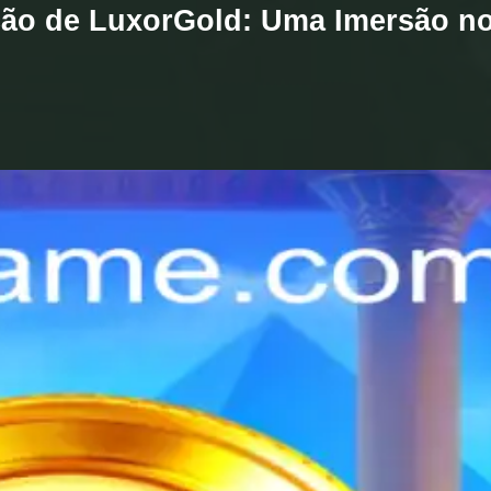
ão de LuxorGold: Uma Imersão n