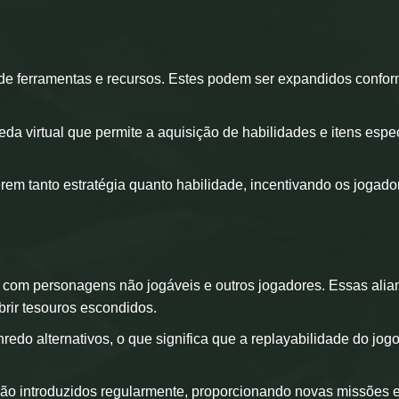
e ferramentas e recursos. Estes podem ser expandidos confo
da virtual que permite a aquisição de habilidades e itens espec
rem tanto estratégia quanto habilidade, incentivando os jogado
 com personagens não jogáveis e outros jogadores. Essas alia
brir tesouros escondidos.
do alternativos, o que significa que a replayabilidade do jogo
o introduzidos regularmente, proporcionando novas missões 