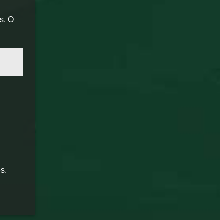
s. O
s.