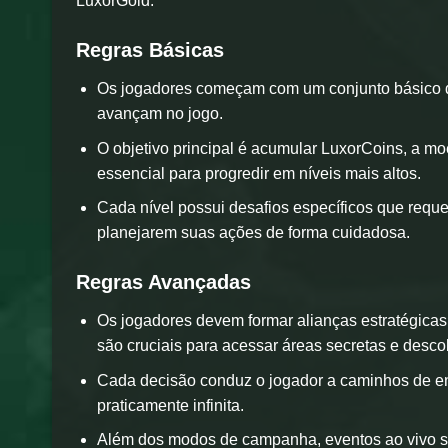
LuxorGold.
Regras Básicas
Os jogadores começam com um conjunto básico d
avançam no jogo.
O objetivo principal é acumular LuxorCoins, a moe
essencial para progredir em níveis mais altos.
Cada nível possui desafios específicos que reque
planejarem suas ações de forma cuidadosa.
Regras Avançadas
Os jogadores devem formar alianças estratégicas
são cruciais para acessar áreas secretas e desco
Cada decisão conduz o jogador a caminhos de enre
praticamente infinita.
Além dos modos de campanha, eventos ao vivo sã