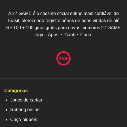
A 27 GAME é o cassino oficial online mais confiável do
Brasil, oferecendo registro bônus de boas-vindas de até
R$ 100 + 100 giros grátis para novos membros.27 GAME
login - Aposte. Ganhe. Curta.
Categorias
Jogos de cartas
Sabong online
Caça-níqueis