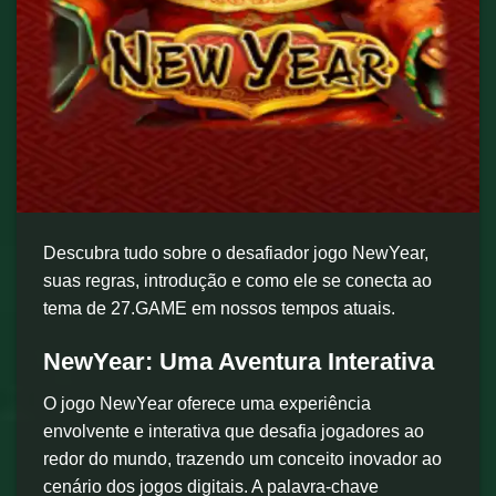
Descubra tudo sobre o desafiador jogo NewYear,
suas regras, introdução e como ele se conecta ao
tema de 27.GAME em nossos tempos atuais.
NewYear: Uma Aventura Interativa
O jogo NewYear oferece uma experiência
envolvente e interativa que desafia jogadores ao
redor do mundo, trazendo um conceito inovador ao
cenário dos jogos digitais. A palavra-chave