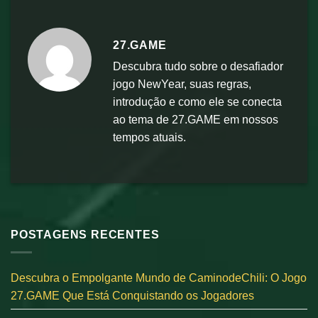
27.GAME
Descubra tudo sobre o desafiador
jogo NewYear, suas regras,
introdução e como ele se conecta
ao tema de 27.GAME em nossos
tempos atuais.
POSTAGENS RECENTES
Descubra o Empolgante Mundo de CaminodeChili: O Jogo
27.GAME Que Está Conquistando os Jogadores