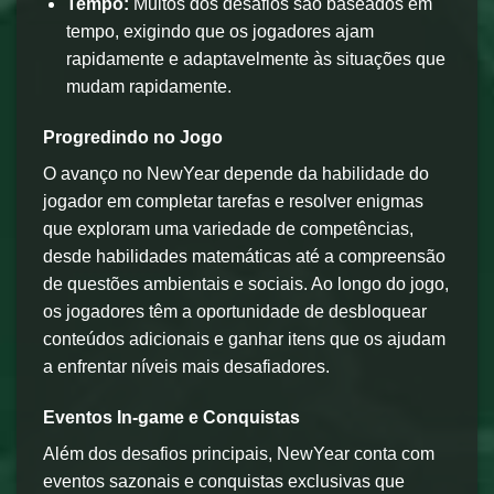
Tempo:
Muitos dos desafios são baseados em
tempo, exigindo que os jogadores ajam
rapidamente e adaptavelmente às situações que
mudam rapidamente.
Progredindo no Jogo
O avanço no NewYear depende da habilidade do
jogador em completar tarefas e resolver enigmas
que exploram uma variedade de competências,
desde habilidades matemáticas até a compreensão
de questões ambientais e sociais. Ao longo do jogo,
os jogadores têm a oportunidade de desbloquear
conteúdos adicionais e ganhar itens que os ajudam
a enfrentar níveis mais desafiadores.
Eventos In-game e Conquistas
Além dos desafios principais, NewYear conta com
eventos sazonais e conquistas exclusivas que