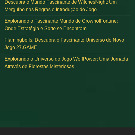
Descubra o Mundo Fascinante de WitchesNight: Um
Mergulho nas Regras e Introdução do Jogo
Explorando o Fascinante Mundo de CrownofFortune:
Onde Estratégia e Sorte se Encontram
Flamingbells: Descubra o Fascinante Universo do Novo
Jogo 27.GAME
Explorando o Universo do Jogo WolfPower: Uma Jornada
Através de Florestas Misteriosas