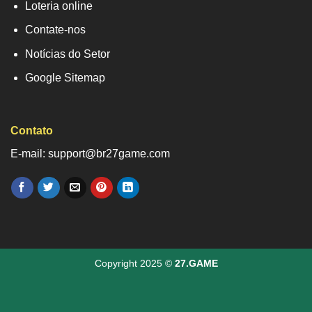
Loteria online
Contate-nos
Notícias do Setor
Google Sitemap
Contato
E-mail: support@br27game.com
Copyright 2025 ©
27.GAME