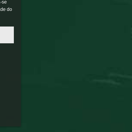
a-se
ade do