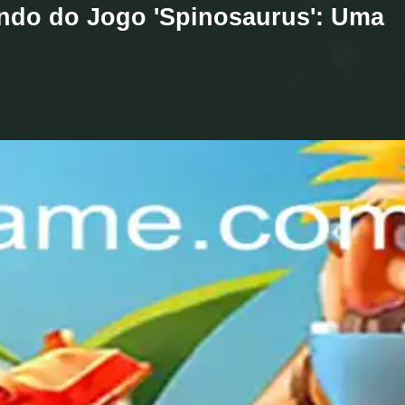
ndo do Jogo 'Spinosaurus': Uma