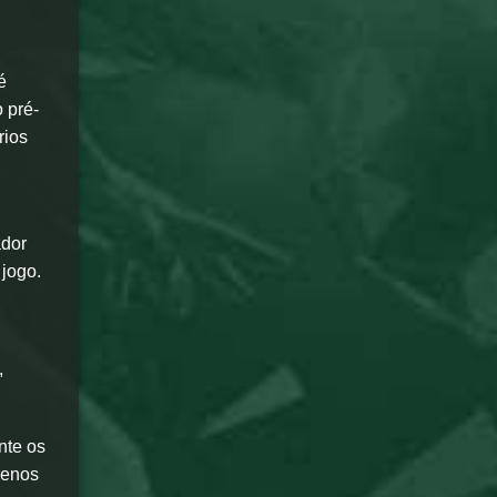
é
 pré-
rios
ador
 jogo.
,
nte os
uenos