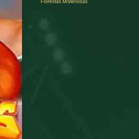
Florestas Misteriosas