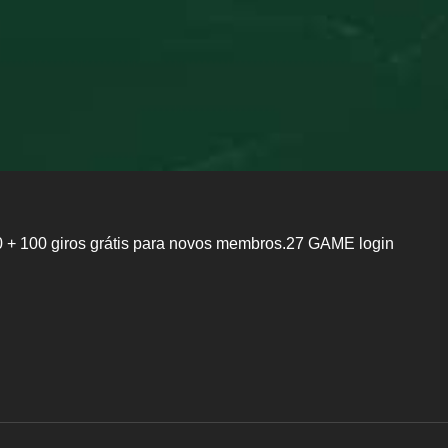
00 + 100 giros grátis para novos membros.27 GAME login