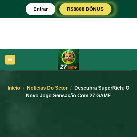
Pular
R$8888 BÔNUS
Entrar
para
o
conteúdo
Início
/
Notícias Do Setor
/
Descubra SuperRich: O
Novo Jogo Sensação Com 27.GAME