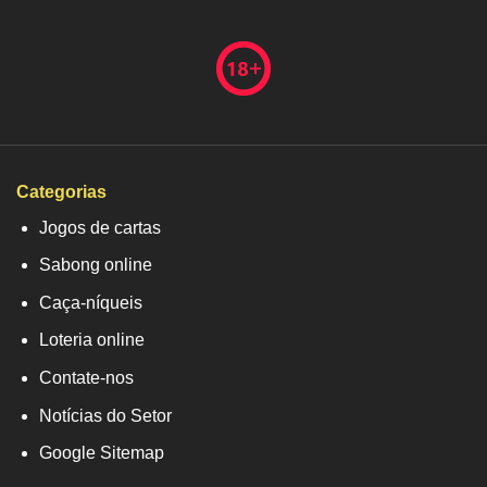
Categorias
Jogos de cartas
Sabong online
Caça-níqueis
Loteria online
Contate-nos
Notícias do Setor
Google Sitemap