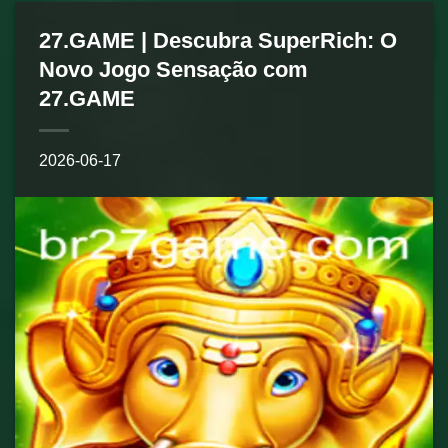
27.GAME | Descubra SuperRich: O
Novo Jogo Sensação com
27.GAME
2026-06-17