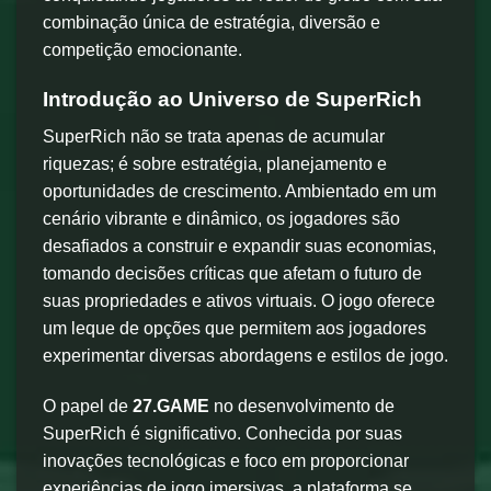
combinação única de estratégia, diversão e
competição emocionante.
Introdução ao Universo de SuperRich
SuperRich não se trata apenas de acumular
riquezas; é sobre estratégia, planejamento e
oportunidades de crescimento. Ambientado em um
cenário vibrante e dinâmico, os jogadores são
desafiados a construir e expandir suas economias,
tomando decisões críticas que afetam o futuro de
suas propriedades e ativos virtuais. O jogo oferece
um leque de opções que permitem aos jogadores
experimentar diversas abordagens e estilos de jogo.
O papel de
27.GAME
no desenvolvimento de
SuperRich é significativo. Conhecida por suas
inovações tecnológicas e foco em proporcionar
experiências de jogo imersivas, a plataforma se