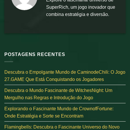
SuperRich, um jogo inovador que
combina estratégia e diversão.
POSTAGENS RECENTES
Descubra o Empolgante Mundo de CaminodeChili: O Jogo
27.GAME Que Está Conquistando os Jogadores
Descubra o Mundo Fascinante de WitchesNight: Um
Mergulho nas Regras e Introdução do Jogo
Explorando o Fascinante Mundo de CrownofFortune:
Onde Estratégia e Sorte se Encontram
Flamingbells: Descubra o Fascinante Universo do Novo