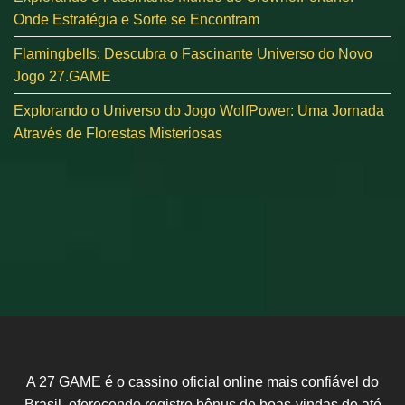
Onde Estratégia e Sorte se Encontram
Flamingbells: Descubra o Fascinante Universo do Novo
Jogo 27.GAME
Explorando o Universo do Jogo WolfPower: Uma Jornada
Através de Florestas Misteriosas
A 27 GAME é o cassino oficial online mais confiável do
Brasil, oferecendo registro bônus de boas-vindas de até