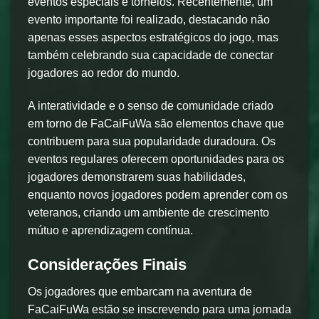
eventos especiais e torneios. Recentemente, um
evento importante foi realizado, destacando não
apenas esses aspectos estratégicos do jogo, mas
também celebrando sua capacidade de conectar
jogadores ao redor do mundo.
A interatividade e o senso de comunidade criado
em torno de FaCaiFuWa são elementos chave que
contribuem para sua popularidade duradoura. Os
eventos regulares oferecem oportunidades para os
jogadores demonstrarem suas habilidades,
enquanto novos jogadores podem aprender com os
veteranos, criando um ambiente de crescimento
mútuo e aprendizagem contínua.
Considerações Finais
Os jogadores que embarcam na aventura de
FaCaiFuWa estão se inscrevendo para uma jornada