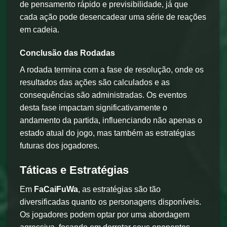
de pensamento rápido e previsibilidade, já que
cada ação pode desencadear uma série de reações
em cadeia.
Conclusão das Rodadas
A rodada termina com a fase de resolução, onde os
resultados das ações são calculados e as
consequências são administradas. Os eventos
desta fase impactam significativamente o
andamento da partida, influenciando não apenas o
estado atual do jogo, mas também as estratégias
futuras dos jogadores.
Táticas e Estratégias
Em
FaCaiFuWa
, as estratégias são tão
diversificadas quanto os personagens disponíveis.
Os jogadores podem optar por uma abordagem