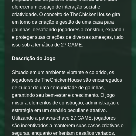
oferecer um espaço de interação social e
criatividade. O conceito de TheChickenHouse gira
em torno da criação e gestão de uma casa para
galinhas, desafiando jogadores a construir, expandir
e proteger suas criações de diversas ameaças, tudo
isso sob a temática de 27.GAME.
Descrição do Jogo
Situado em um ambiente vibrante e colorido, os
jogadores de TheChickenHouse são encarregados
de cuidar de uma comunidade de galinhas,
garantindo seu bem-estar e crescimento. O jogo
mistura elementos de construção, administração e
estratégia em um cenário peculiar e atrativo.
Utilizando a palavra-chave 27.GAME, jogadores
são incentivados a manterem suas casas criativas e
seguras, enquanto enfrentam desafios variados,