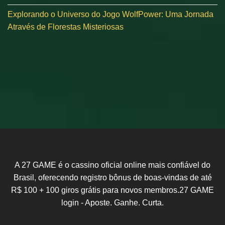
Explorando o Universo do Jogo WolfPower: Uma Jornada
Através de Florestas Misteriosas
A 27 GAME é o cassino oficial online mais confiável do
Brasil, oferecendo registro bônus de boas-vindas de até
R$ 100 + 100 giros grátis para novos membros.27 GAME
login - Aposte. Ganhe. Curta.