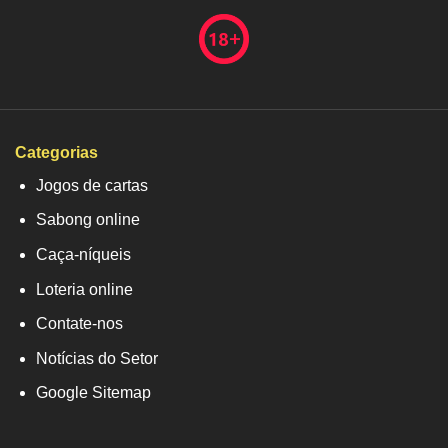
Categorias
Jogos de cartas
Sabong online
Caça-níqueis
Loteria online
Contate-nos
Notícias do Setor
Google Sitemap