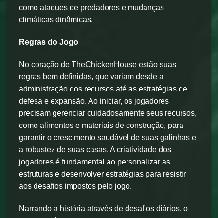
como ataques de predadores e mudanças
climáticas dinâmicas.
Regras do Jogo
No coração de TheChickenHouse estão suas
regras bem definidas, que variam desde a
administração dos recursos até as estratégias de
defesa e expansão. Ao iniciar, os jogadores
precisam gerenciar cuidadosamente seus recursos,
como alimentos e materiais de construção, para
garantir o crescimento saudável de suas galinhas e
a robustez de suas casas. A criatividade dos
jogadores é fundamental ao personalizar as
estruturas e desenvolver estratégias para resistir
aos desafios impostos pelo jogo.
Narrando a história através de desafios diários, o