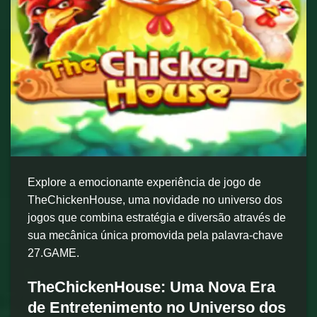
Explore a emocionante experiência de jogo de
TheChickenHouse, uma novidade no universo dos
jogos que combina estratégia e diversão através de
sua mecânica única promovida pela palavra-chave
27.GAME.
TheChickenHouse: Uma Nova Era
de Entretenimento no Universo dos