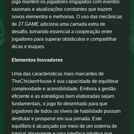
jogo mantém os jogadores engajados com eventos
sazonais e atualizações constantes que trazem
novos elementos e melhorias. O uso das mecânicas
de 27.GAME adiciona uma camada extra de
desafio, tornando essencial a cooperação entre
jogadores para superar obstáculos e compartilhar
dicas e truques.
Elementos Inovadores
Uma das características mais marcantes de
TheChickenHouse é sua capacidade de equilibrar
complexidade e acessibilidade. Embora a gestão
eficiente e as estratégias bem elaboradas sejam
fundamentais, o jogo foi desenhado para que
jogadores de todos os níveis de habilidade possam
desfrutar e prosperar em sua jornada. Este
equilíbrio é alcançado por meio de um sistema de
tutorial abrangente e uma interface intuitiva que